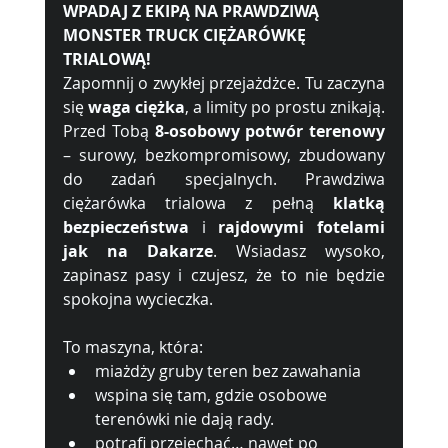
WPADAJ Z EKIPĄ NA PRAWDZIWĄ 
MONSTER TRUCK CIĘŻARÓWKĘ 
TRIALOWĄ!
Zapomnij o zwykłej przejażdżce. Tu zaczyna 
się 
waga ciężka
, a limity po prostu znikają.
Przed Tobą 
8-osobowy potwór terenowy
– surowy, bezkompromisowy, zbudowany 
do zadań specjalnych. Prawdziwa 
ciężarówka trialowa z pełną 
klatką 
bezpieczeństwa
 i 
rajdowymi fotelami 
jak na Dakarze
. Wsiadasz wysoko, 
zapinasz pasy i czujesz, że to nie będzie 
spokojna wycieczka.
To maszyna, która:
miażdży gruby teren bez zawahania
wspina się tam, gdzie osobowe 
terenówki nie dają rady. 
potrafi przejechać… nawet po 