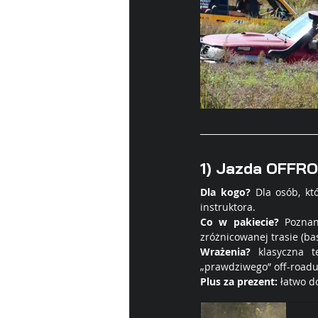
1) Jazda OFFR
Dla kogo?
 Dla osób, kt
instruktora. 
Co w p
akiecie?
 Poznan
zróżnicowanej trasie (ba
Wrażenia?
 klasyczna t
„prawdziwego” off-roadu
Plus
 za prezent:
 łatwo 