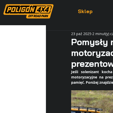
Sklep
23 paź 2025
2 minut(y) c
Pomysły n
motoryzac
prezento
Jeśli solenizant koch
motoryzacyjne na prez
pamięć. Poniżej znajdzi