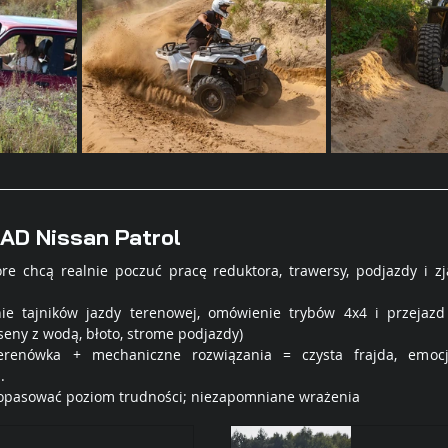
OAD 
Nissan Patrol
óre chcą realnie poczuć pracę reduktora, trawersy, podjazdy i zj
ie tajników jazdy terenowej, omówienie trybów 4x4 i przejazd
seny z wodą, błoto, strome podjazdy)
erenówka + mechaniczne rozwiązania = czysta frajda, emocj
. 
dopasować poziom trudności; niezapomniane wrażenia