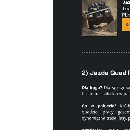
Jaz
tra
PLN
Ku
2) Jazda 
Quad 
Dla kogo?
 Dla spragnio
terenem – solo lub w par
Co w pakiecie?
 Krótk
quadzie, pracy gaze
dynamiczna trasa: lasy, p