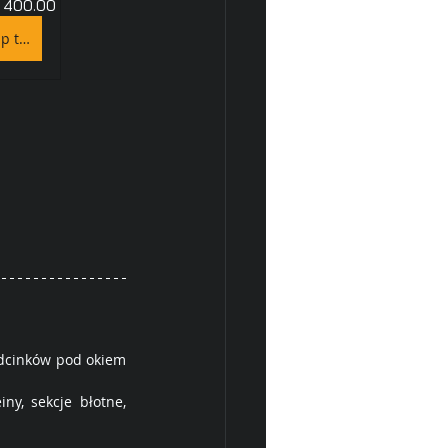
 400.00
Kup teraz
dcinków pod okiem 
y, sekcje błotne, 