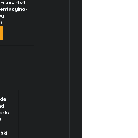
f-road 4x4 
zentacyjno-
wy
0
da 
d 
aris 
 - 
 
bki