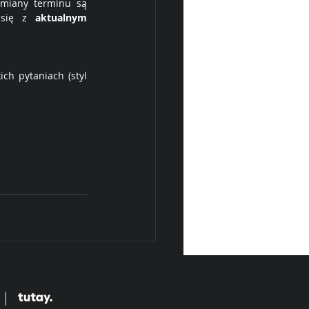
miany terminu są 
 się z 
aktualnym 
h pytaniach (styl 