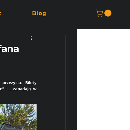
t
Blog
fana
rzeżycia. Bilety 
e” i… zapadają w 