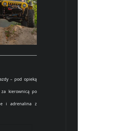
azdy – pod opieką 
 za kierownicą po 
e i adrenalina z 