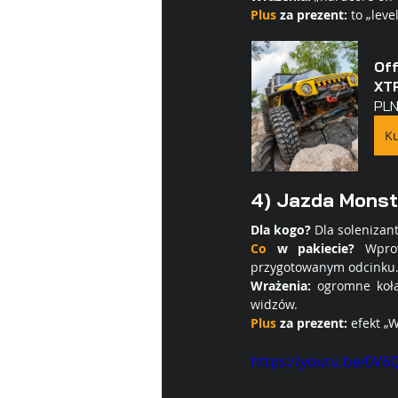
Plus
 za prezent:
 to „leve
Of
XTR
PLN
Ku
4) Jazda 
Monst
Dla kogo?
 Dla solenizan
Co
 w pakiecie?
 Wprow
przygotowanym odcinku
Wrażenia:
 ogromne koła
widzów.
Plus
 za prezent:
 efekt „
https://youtu.be/0V