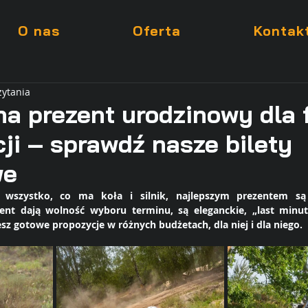
O nas
Oferta
Kontak
zytania
a prezent urodzinowy dla 
ji – sprawdź nasze bilety
we
a wszystko, co ma koła i silnik, najlepszym prezentem są p
ent dają wolność wyboru terminu, są eleganckie, „last minut
esz gotowe propozycje w różnych budżetach, dla niej i dla niego.