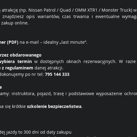
 atrakcję (np. Nissan Patrol / Quad / OMM XTR1 / Monster Truck) w
 znajdziesz opis wariantów, czas trwania i ewentualne wymaga
z zakup online.
her (PDF)
 na e-mail – idealny „last minute”.
 przez obdarowanego
ybiera termin
 w dostępnych oknach rezerwacyjnych. W razie 
e z regulaminem
 danej atrakcji.
dokonujemy po nr tel: 
795 144 333
e
amy: instruktora, pojazd, trasę i podstawowe wyposażenie ochr
 się krótkie 
szkolenie bezpieczeństwa
.
dej jazdy to 300 dni od daty zakupu