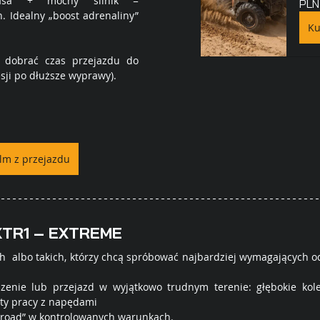
sa + mocny silnik = 
PLN
 Idealny „boost adrenaliny” 
 dobrać czas przejazdu do 
sji po dłuższe wyprawy).
ilm z przejazdu
TR1 – EXTREME
h  albo takich, którzy chcą spróbować najbardziej wymagających o
zenie lub przejazd w wyjątkowo trudnym terenie: głębokie kolein
ty pracy z napędami 
f-road” w kontrolowanych warunkach.