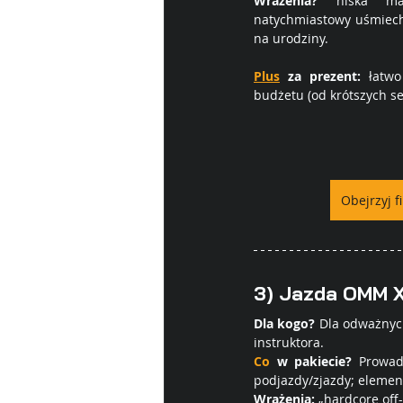
Wrażenia?
 niska ma
natychmiastowy uśmiech.
na urodziny.
Plus
 za prezent:
 łatwo
budżetu (od krótszych se
Obejrzyj f
3) Jazda 
OMM X
Dla kogo?
 Dla odważnyc
instruktora.
Co
 w pakiecie?
 Prowad
podjazdy/zjazdy; elemen
Wrażenia:
 „hardcore of