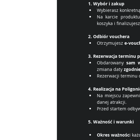
1. Wybór i zakup
Wybierasz konkretną
Na karcie produktu
koszyka i finalizujes
2. Odbiór vouchera
Otrzymujesz 
e-vouc
3. Rezerwacja terminu
Obdarowany 
sam w
zmiana daty 
zgodni
Rezerwacji terminu 
4. Realizacja na Poligoni
Na miejscu zapewni
danej atrakcji.
Przed startem odbywa
5. Ważność i warunki
Okres ważnośc
i każ