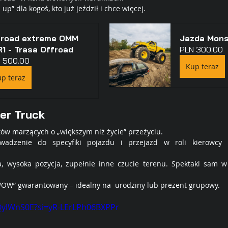
l up” dla kogoś, kto już jeździł i chce więcej.
froad extreme OMM 
Jazda Mons
1 - Trasa Offroad
PLN 300.00
 500.00
Kup teraz
p teraz
er Truck
tów marzących o „większym niż życie” przeżyciu.
adzenie do specyfiki pojazdu i przejazd w roli kierowcy 
.
, wysoka pozycja, zupełnie inne czucie terenu. Spektakl sam w 
WOW” gwarantowany – idealny na  urodziny lub prezent grupowy.
6QylWnS0E?si=yR-LErLPh06BXPPr