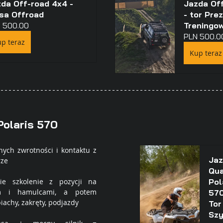
da Off-road 4x4 - 
Jazda Of
sa Offroad
- tor Pre
 500.00
Treningo
PLN 500.0
p teraz
Kup teraz
Polaris 570
nych zwrotności i kontaktu z 
Jaz
ze 
Qua
ie szkolenie z pozycji na 
Pol
m i hamulcami, a potem 
570
iachy, zakręty, podjazdy
Tor
Szy