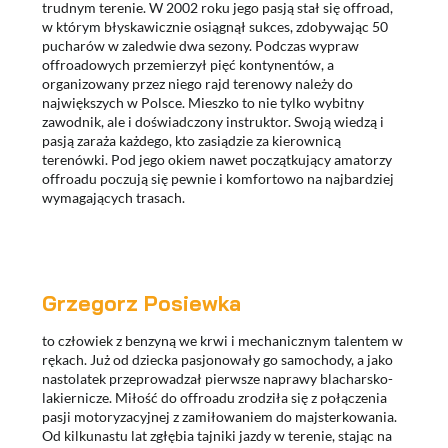
trudnym terenie. W 2002 roku jego pasją stał się offroad,
w którym błyskawicznie osiągnął sukces, zdobywając 50
pucharów w zaledwie dwa sezony. Podczas wypraw
offroadowych przemierzył pięć kontynentów, a
organizowany przez niego rajd terenowy należy do
największych w Polsce. Mieszko to nie tylko wybitny
zawodnik, ale i doświadczony instruktor. Swoją wiedzą i
pasją zaraża każdego, kto zasiądzie za kierownicą
terenówki. Pod jego okiem nawet początkujący amatorzy
offroadu poczują się pewnie i komfortowo na najbardziej
wymagających trasach.
Grzegorz Posiewka
to człowiek z benzyną we krwi i mechanicznym talentem w
rękach. Już od dziecka pasjonowały go samochody, a jako
nastolatek przeprowadzał pierwsze naprawy blacharsko-
lakiernicze. Miłość do offroadu zrodziła się z połączenia
pasji motoryzacyjnej z zamiłowaniem do majsterkowania.
Od kilkunastu lat zgłębia tajniki jazdy w terenie, stając na