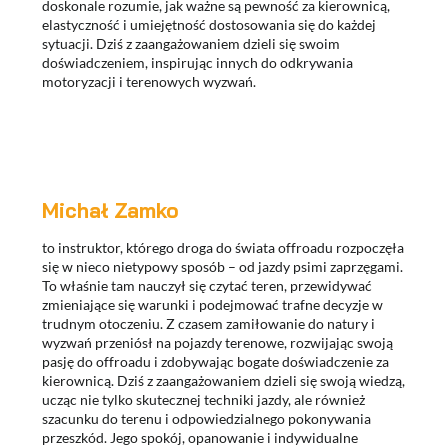
doskonale rozumie, jak ważne są pewność za kierownicą,
elastyczność i umiejętność dostosowania się do każdej
sytuacji. Dziś z zaangażowaniem dzieli się swoim
doświadczeniem, inspirując innych do odkrywania
motoryzacji i terenowych wyzwań.
Michał Zamko
to instruktor, którego droga do świata offroadu rozpoczęła
się w nieco nietypowy sposób – od jazdy psimi zaprzęgami.
To właśnie tam nauczył się czytać teren, przewidywać
zmieniające się warunki i podejmować trafne decyzje w
trudnym otoczeniu. Z czasem zamiłowanie do natury i
wyzwań przeniósł na pojazdy terenowe, rozwijając swoją
pasję do offroadu i zdobywając bogate doświadczenie za
kierownicą. Dziś z zaangażowaniem dzieli się swoją wiedzą,
ucząc nie tylko skutecznej techniki jazdy, ale również
szacunku do terenu i odpowiedzialnego pokonywania
przeszkód. Jego spokój, opanowanie i indywidualne