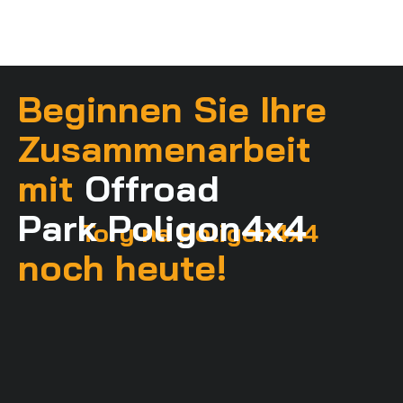
Beginnen Sie Ihre
Zusammenarbeit
mit
Offroad
Park Poligon4x4
Tory na Poligon4x4
noch heute!