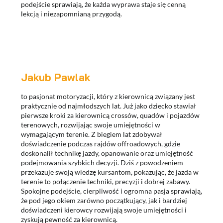
podejście sprawiają, że każda wyprawa staje się cenną
lekcją i niezapomnianą przygodą.
Jakub Pawlak
to pasjonat motoryzacji, który z kierownicą związany jest
praktycznie od najmłodszych lat. Już jako dziecko stawiał
pierwsze kroki za kierownicą crossów, quadów i pojazdów
terenowych, rozwijając swoje umiejętności w
wymagającym terenie. Z biegiem lat zdobywał
doświadczenie podczas rajdów offroadowych, gdzie
doskonalił technikę jazdy, opanowanie oraz umiejętność
podejmowania szybkich decyzji. Dziś z powodzeniem
przekazuje swoją wiedzę kursantom, pokazując, że jazda w
terenie to połączenie techniki, precyzji i dobrej zabawy.
Spokojne podejście, cierpliwość i ogromna pasja sprawiają,
że pod jego okiem zarówno początkujący, jak i bardziej
doświadczeni kierowcy rozwijają swoje umiejętności i
zyskują pewność za kierownicą.