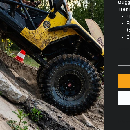
Bugg
Tren
K
P
t
O
Anzah
Infor