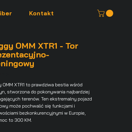
iber
Kontakt
ggy OMM XTR1 - Tor
ezentacyjno-
eningowy
0 PLN
 OMM XTR1 to prawdziwa bestia wśród
n, stworzona do pokonywania najbardziej
ających terenów. Ten ekstremalny pojazd
owy może pochwalić się funkcjami i
wościami bezkonkurencyjnymi w Europie,
moc to 300 KM.