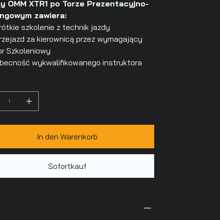
y OMM XTR1 po Torze Prezentacyjno-
ingowym zawiera:
rótkie szkolenie z technik jazdy
rzejazd za kierownicą przez wymagający
or Szkoleniowy
becność wykwalifikowanego instruktora
l
In den Warenkorb
Sofortkauf
macje dodatkowe