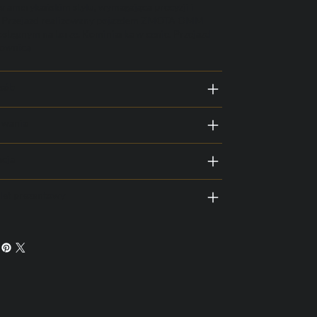
w amerykańskim stylu, wymagająca precyzji i
. Przejazd realizowany pojazdem ZMOTA OMM
stępnym na torze. Kominiarka w cenie. Przejazd
rownicą
osób
rwania
acja
let prezentowy