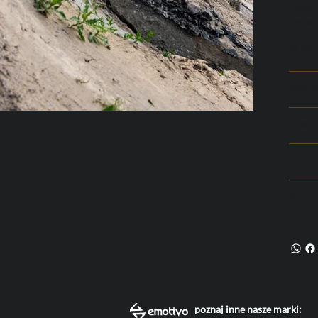
Jazda 
uwagi
XTR do
za kie
Ilość 
Czas t
Realiz
Kup bi
poznaj inne nasze marki: