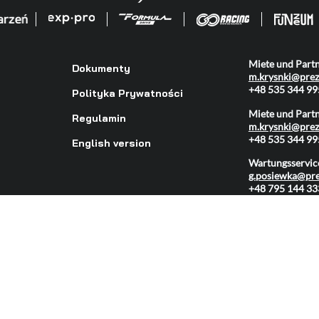
Miete und Partn
Dokumenty
m.krysnki@pre
+48 535 344 99
Polityka Prywatności
Miete und Partn
Regulamin
m.krysnki@pre
+48 535 344 99
English version
Wartungsservic
g.posiewka@pr
+48 795 144 33