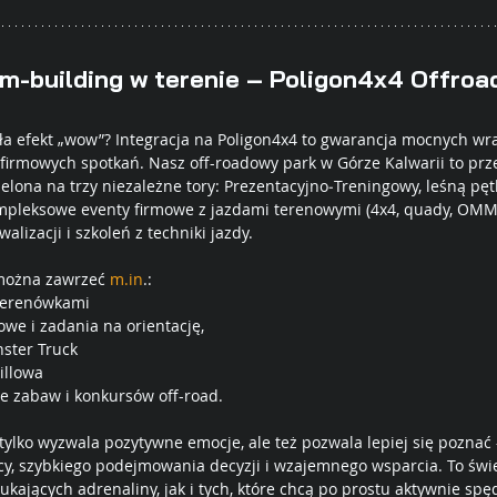
am-building w terenie – Poligon4x4 Offroa
a efekt „wow”? Integracja na Poligon4x4 to gwarancja mocnych wraż
firmowych spotkań. Nasz off-roadowy park w Górze Kalwarii to prze
lona na trzy niezależne tory: Prezentacyjno‑Treningowy, leśną pętlę
pleksowe eventy firmowe z jazdami terenowymi (4x4, quady, OMM,
lizacji i szkoleń z techniki jazdy.
można zawrzeć 
m.in
.:
terenówkami 
we i zadania na orientację,
nster Truck
illowa
ze zabaw i konkursów off-road.
 tylko wyzwala pozytywne emocje, ale też pozwala lepiej się pozna
, szybkiego podejmowania decyzji i wzajemnego wsparcia. To świe
kających adrenaliny, jak i tych, które chcą po prostu aktywnie spęd