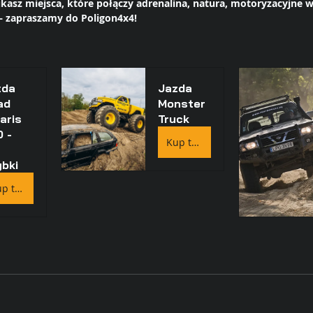
zukasz miejsca, które połączy adrenalina, natura, motoryzacyjne w
 zapraszamy do Poligon4x4!
da 
Jazda 
ad 
Monster 
aris 
Truck
 - 
Kup teraz
 
bki
Kup teraz