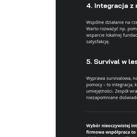
4. 
Integracja z 
Wspólne działanie na rz
Warto rozważyć np. pomoc
wsparcie lokalnej fundac
satysfakcję.
5. 
Survival w le
Wyprawa survivalowa, no
pomocy – to integracja, 
umiejętności. Zespół wrac
niezapomniane doświadc
Wybór nieoczywistej int
firmowa współpraca to n