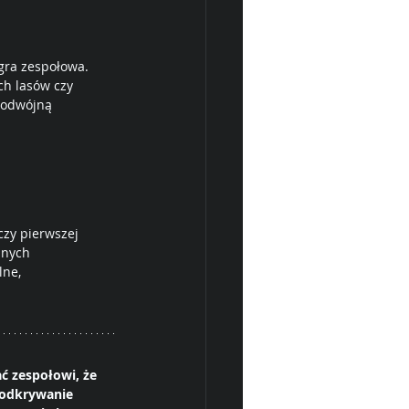
gra zespołowa. 
ch lasów czy 
 podwójną 
zy pierwszej 
znych 
lne, 
ć zespołowi, że 
 odkrywanie 