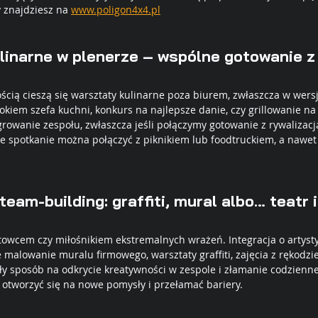
y znajdziesz na 
www.poligon4x4.pl
linarne w plenerze – wspólne gotowanie z
cią cieszą się warsztaty kulinarne poza biurem, zwłaszcza w wersj
iem szefa kuchni, konkurs na najlepsze danie, czy grillowanie na ł
rowanie zespołu, zwłaszcza jeśli połączymy gotowanie z rywalizacj
ie spotkanie można połączyć z piknikiem lub foodtruckiem, a nawet
eam-building: graffiti, mural albo… teatr 
towcem czy miłośnikiem ekstremalnych wrażeń. Integracja o artyst
 malowanie muralu firmowego, warsztaty graffiti, zajęcia z rękodzie
ły sposób na odkrycie kreatywności w zespole i złamanie codziennej
 otworzyć się na nowe pomysły i przełamać bariery.