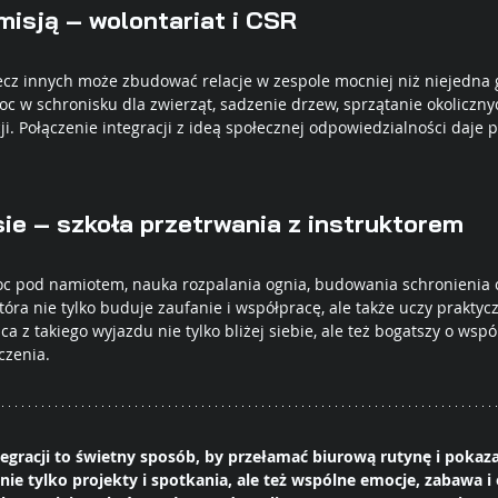
misją – wolontariat i CSR
ecz innych może zbudować relacje w zespole mocniej niż niejedna 
 w schronisku dla zwierząt, sadzenie drzew, sprzątanie okoliczny
ji. Połączenie integracji z ideą społecznej odpowiedzialności daje
sie – szkoła przetrwania z instruktorem
c pod namiotem, nauka rozpalania ognia, budowania schronienia c
która nie tylko buduje zaufanie i współpracę, ale także uczy praktyc
a z takiego wyjazdu nie tylko bliżej siebie, ale też bogatszy o wspó
zenia.
egracji to świetny sposób, by przełamać biurową rutynę i pokaza
ie tylko projekty i spotkania, ale też wspólne emocje, zabawa i