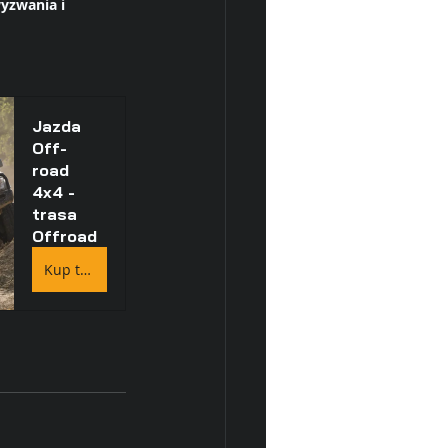
yzwania i 
Jazda 
Off-
road 
4x4 - 
trasa 
Offroad
Kup teraz