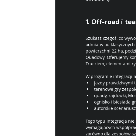
1. 
Off-road i te
Szukasz czegoś, co wywoł
odmiany od klasycznych 
powierzchni 22 ha, podzie
Quadowy. Oferujemy kom
Truckiem, elementami rywa
W programie integracji 
jazdy prawdziwymi 
terenowe gry zespoło
quady, rajdówki, Mo
ognisko i biesiada gr
autorskie scenarius
Tego typu integracja nie
wymagających współpracy
zarówno dla zespołów szu