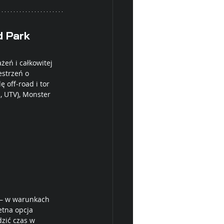
d Park
eń i całkowitej 
strzeń o 
 off‑road i tor 
 UTV), Monster 
ć – w warunkach 
tna opcja 
zić czas w 