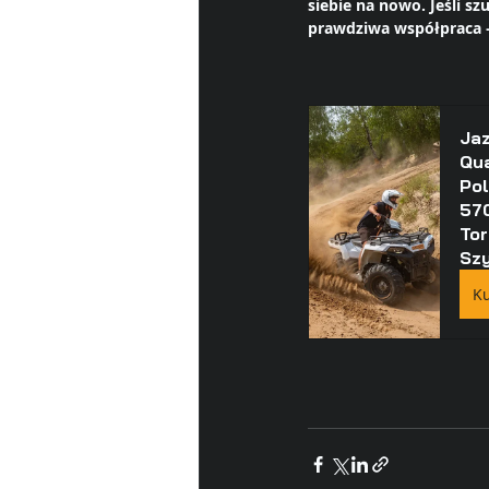
siebie na nowo. Jeśli s
prawdziwa współpraca –
Jaz
Qu
Pol
570
Tor
Szy