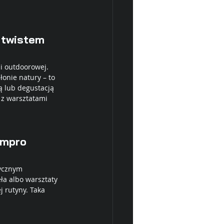
 twistem
i outdoorowej. 
onie natury – to 
ą lub degustacją 
 z warsztatami 
impro
ycznym 
ła albo warsztaty 
 rutyny. Taka 