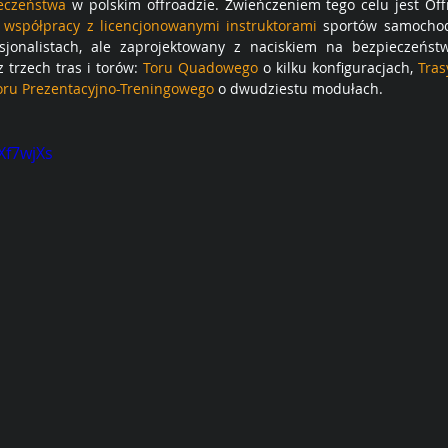
ieczeństwa
 w polskim offroadzie. Zwieńczeniem tego celu jest Off
 współpracy z licencjonowanymi instruktorami
 sportów samochod
sjonalistach, ale zaprojektowany z naciskiem na bezpieczeństw
 trzech tras i torów: 
Toru Quadowego
 o kilku konfiguracjach, 
Tras
oru Prezentacyjno-Treningowego 
o dwudziestu modułach.
Xf7wjXs