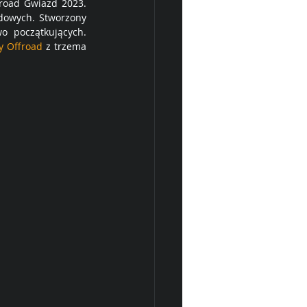
road Gwiazd 2023. 
owych. Stworzony 
o początkujących. 
y Offroad
 z trzema 