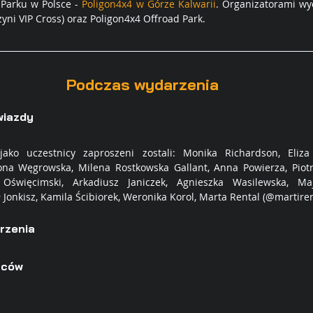
Parku w Polsce - 
Poligon4x4 w Górze Kalwarii
. Organizatorami wy
ni VIP Cross) oraz Poligon4x4 Offroad Park.
Podczas wydarzenia
wiazdy
ako uczestnicy zaproszeni zostali: Monika Richardson, Eliza
ona Węgrowska, Milena Rostkowska Gallant, Anna Powierza, Piotr
Oświęcimski, Arkadiusz Janiczek, Agnieszka Wasilewska, Maj
 Jonkisz, Kamila Ścibiorek, Weronika Korol, Marta Rental (@martirent
rzenia
zców