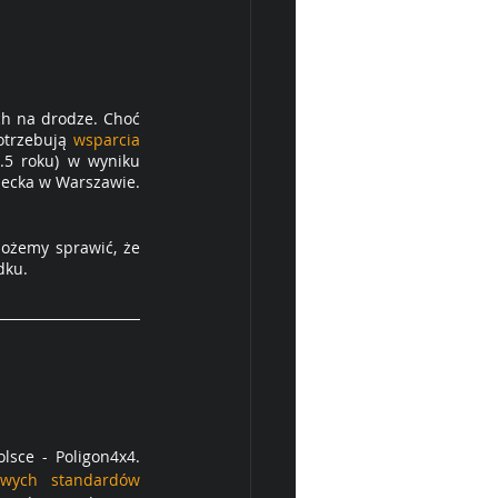
h na drodze. Choć 
otrzebują 
wsparcia 
2.5 roku) w wyniku 
iecka w Warszawie. 
możemy sprawić, że 
dku.
sce - Poligon4x4. 
wych standardów 