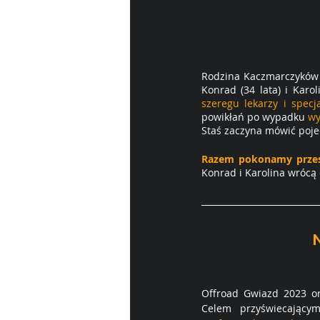
Rodzina Kaczmarczyków z
Konrad (34 lata) i Karoli
szeregu lekarzy i specja
powikłań po wypadku 
wy
Staś zaczyna mówić poje
Razem pokonamy prze
Konrad i Karolina wrócą 
Offroad Gwiazd 2023 or
Celem przyświecający