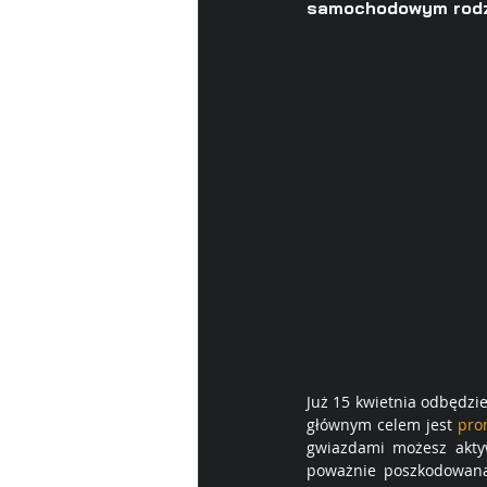
samochodowym rodz
Już 15 kwietnia odbędzi
głównym celem jest 
pro
gwiazdami możesz akty
poważnie poszkodowana