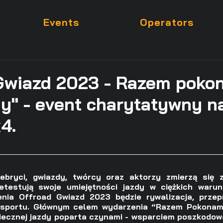
Events
Operators
 Gwiazd 2023 - Razem pok
y" - event charytatywny n
4.
ebryci, gwiazdy, twórcy oraz aktorzy zmierzą się z
etestują swoje umiejętności jazdy w ciężkich warun
nia Offroad Gwiazd 2023 będzie rywalizacja, przep
rsportu. Głównym celem wydarzenia “Razem Pokonamy
iecznej jazdy poparta czynami - wsparciem poszkodow