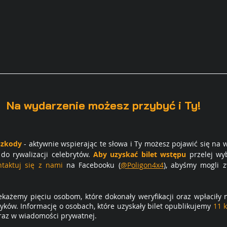
Na wydarzenie możesz przybyć i Ty!
szkody
 - aktywnie wspierając te słowa i Ty możesz pojawić się na 
do rywalizacji celebrytów. 
Aby uzyskać bilet wstępu
 przelej wy
ntaktuj się z nami 
na Facebooku (
@Poligon4x4
), abyśmy mogli
 z
ekażemy pięciu osobom, które dokonały weryfikacji oraz wpłaciły 
ków. Informację o osobach, które uzyskały bilet opublikujemy 
11 
raz w wiadomości prywatnej.