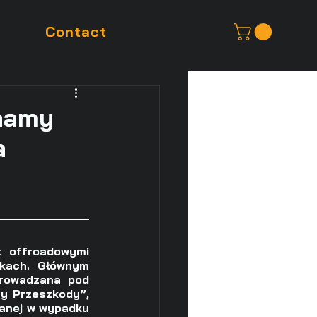
Contact
onamy
a
 offroadowymi 
kach. Głównym 
rowadzana pod 
 Przeszkody”, 
anej w wypadku 