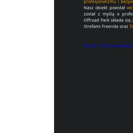
profesjonalizmu i bezp
Nasz obiekt powstał 
we
został z myślą o profe
Offroad Park składa się z
Strefami Freeride oraz 
T
https://youtu.be/A2o-