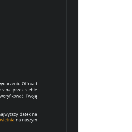
wydarzeniu Offroad 
braną przez siebie 
weryfikować Twoją 
najwyższy datek na 
kwietnia
 na naszym 