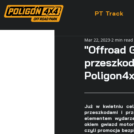
PT Track
Mar 22, 2023
2 min read
"Offroad
przeszkod
Poligon4x
Już w kwietniu cel
przeszkodami i prz
elementem wydarze
okiem gwiazd moto
czyli promocja bezp