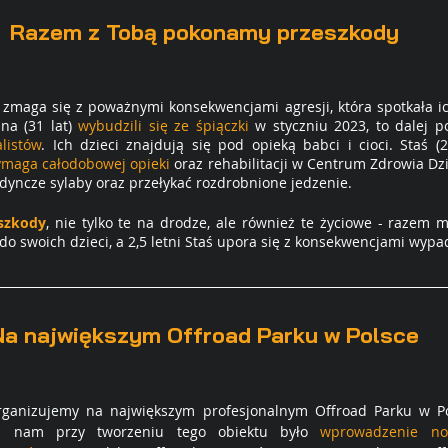
Razem z Tobą pokonamy przeszkody
maga się z poważnymi konsekwencjami agresji, która spotkała ic
na (31 lat) 
wybudzili się ze śpiączki
 w styczniu 2023, to dalej p
listów
. Ich dzieci znajdują się pod opieką babci i cioci. Staś (
maga całodobowej opieki
 oraz rehabilitacji w Centrum Zdrowia Dz
dyncze sylaby oraz przełykać rozdrobnione jedzenie. 
szkody
, nie tylko te na drodze, ale również te życiowe - razem 
do swoich dzieci, a 2,5 letni Staś upora się z konsekwencjami wypa
Na największym Offroad Parku w Polsce
ganizujemy na największym profesjonalnym Offroad Parku w Pol
m nam przy tworzeniu tego obiektu było 
wprowadzenie no