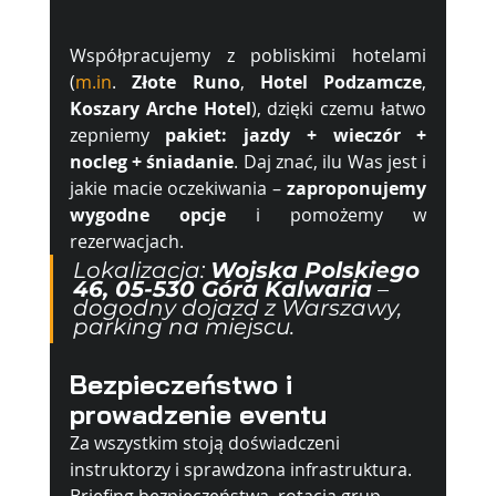
Współpracujemy z pobliskimi hotelami 
(
m.in
. 
Złote Runo
, 
Hotel
Podzamcze
, 
Koszary Arche Hotel
), dzięki czemu łatwo 
zepniemy 
pakiet: jazdy + wieczór + 
nocleg + śniadanie
. Daj znać, ilu Was jest i 
jakie macie oczekiwania – 
zaproponujemy 
wygodne opcje
 i pomożemy w 
rezerwacjach.
Lokalizacja: 
Wojska Polskiego 
46, 05-530 Góra Kalwaria
 – 
dogodny dojazd z Warszawy, 
parking na miejscu.
Bezpieczeństwo i 
prowadzenie eventu
Za wszystkim stoją doświadczeni 
instruktorzy i sprawdzona infrastruktura. 