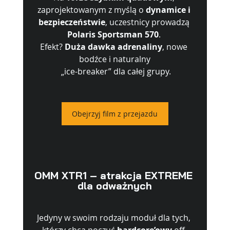
zaprojektowanym z myślą o 
dynamice i 
bezpieczeństwie
, uczestnicy prowadzą 
Polaris Sportsman 570
. 
Efekt? 
Duża dawka adrenaliny
, nowe 
bodźce i naturalny
 „ice-breaker” dla całej grupy.
Obejrzyj film z przejazdu
OMM XTR1 – atrakcja EXTREME 
dla odważnych
Jedyny w swoim rodzaju moduł dla tych, 
którzy chcą poczuć 
hardcore’owy
 off-