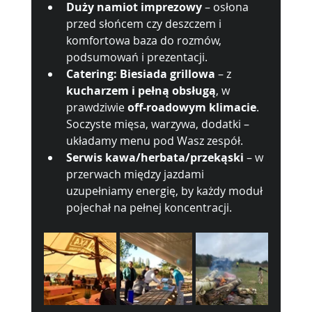
Duży namiot imprezowy
 – osłona 
przed słońcem czy deszczem i 
komfortowa baza do rozmów, 
podsumowań i prezentacji.
Catering: Biesiada grillowa
 – z 
kucharzem i pełną obsługą
, w 
prawdziwie 
off-roadowym klimacie
. 
Soczyste mięsa, warzywa, dodatki – 
układamy menu pod Wasz zespół.
Serwis kawa/herbata/przekąski
 – w 
przerwach między jazdami 
uzupełniamy energię, by każdy moduł 
pojechał na pełnej koncentracji.