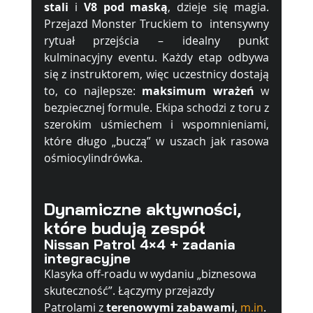
stali
 i 
V8 pod maską
, dzieje się magia. 
Przejazd Monster Truckiem to  intensywny 
rytuał przejścia – idealny punkt 
kulminacyjny eventu. Każdy etap odbywa 
się z instruktorem, więc uczestnicy dostają 
to, co najlepsze: 
maksimum wrażeń
 w 
bezpiecznej formule. Ekipa schodzi z toru z 
szerokim uśmiechem i wspomnieniami, 
które długo „buczą” w uszach jak rasowa 
ośmiocylindrówka.
Dynamiczne aktywności, 
które budują zespół
Nissan Patrol 4×4 + zadania 
integracyjne
Klasyka off-roadu w wydaniu „biznesowa 
skuteczność”. Łączymy przejazdy 
Patrolami z 
terenowymi zabawami
, 
m.in
. 