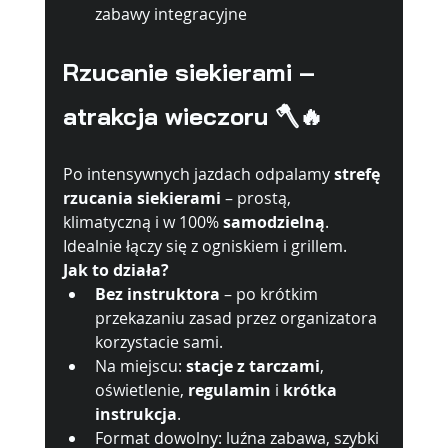
zabawy integracyjne
Rzucanie siekierami – 
atrakcja wieczoru 🪓🔥
Po intensywnych jazdach odpalamy 
strefę 
rzucania siekierami
 – prostą, 
klimatyczną i w 100% 
samodzielną
. 
Idealnie łączy się z ogniskiem i grillem.
Jak to działa?
Bez instruktora
 – po krótkim 
przekazaniu zasad przez organizatora 
korzystacie sami.
Na miejscu: 
stacje z tarczami
, 
oświetlenie, 
regulamin
 i 
krótka 
instrukcja
.
Format dowolny: luźna zabawa, szybki 