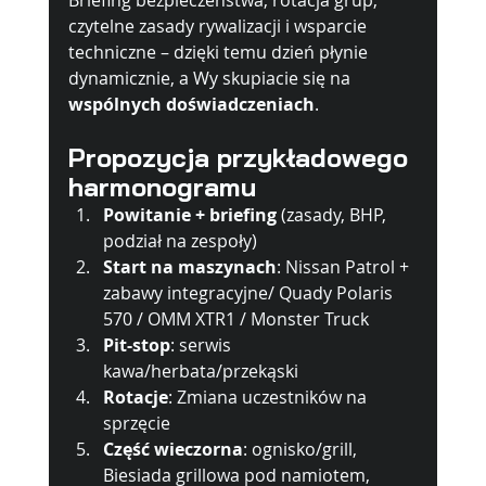
Briefing bezpieczeństwa, rotacja grup, 
czytelne zasady rywalizacji i wsparcie 
techniczne – dzięki temu dzień płynie 
dynamicznie, a Wy skupiacie się na 
wspólnych doświadczeniach
.
Propozycja przykładowego 
harmonogramu
Powitanie + briefing
 (zasady, BHP, 
podział na zespoły)
Start na maszynach
: Nissan Patrol + 
zabawy integracyjne/ Quady Polaris 
570 / OMM XTR1 / Monster Truck
Pit-stop
: serwis 
kawa/herbata/przekąski
Rotacje
: Zmiana uczestników na 
sprzęcie
Część wieczorna
: ognisko/grill, 
Biesiada grillowa pod namiotem, 