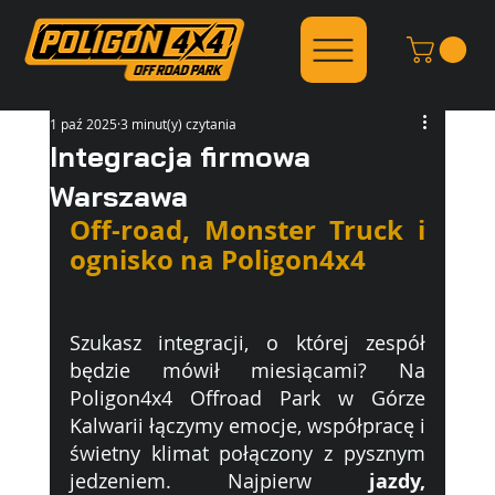
1 paź 2025
3 minut(y) czytania
Integracja firmowa
Warszawa
Off-road, Monster Truck i 
ognisko na Poligon4x4
Szukasz integracji, o której zespół 
będzie mówił miesiącami? Na 
Poligon4x4 Offroad Park w Górze 
Kalwarii łączymy emocje, współpracę i 
świetny klimat połączony z pysznym 
jedzeniem. Najpierw 
jazdy, 