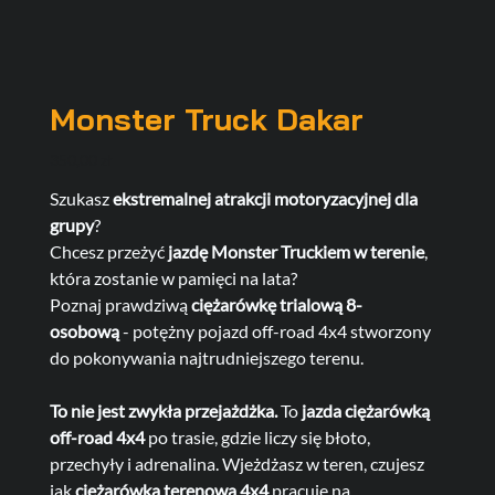
Monster Truck Dakar
Cena
350,00 zł
Szukasz
ekstremalnej atrakcji motoryzacyjnej dla
grupy
?
Chcesz przeżyć
jazdę Monster Truckiem w terenie
,
która zostanie w pamięci na lata?
Poznaj prawdziwą
ciężarówkę trialową 8-
osobową
- potężny pojazd off-road 4x4 stworzony
do pokonywania najtrudniejszego terenu.
To nie jest zwykła przejażdżka.
To
jazda ciężarówką
off-road 4x4
po trasie, gdzie liczy się błoto,
przechyły i adrenalina. Wjeżdżasz w teren, czujesz
jak
ciężarówka terenowa 4x4
pracuje na