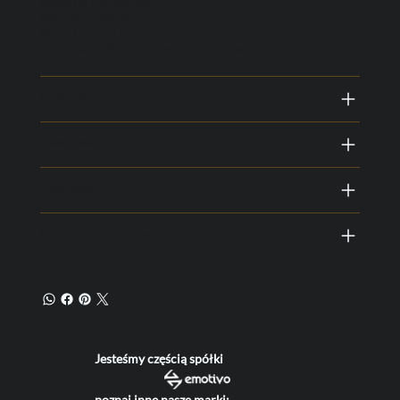
głębokie nierówności
boczne przechyły
błoto i trudny teren
przeszkody, które dla zwykłych aut są nie do przejechania
Ilość osób
Czas trwania
Realizacja
Kup bilet prezentowy
Jesteśmy częścią spółki
poznaj inne nasze marki: